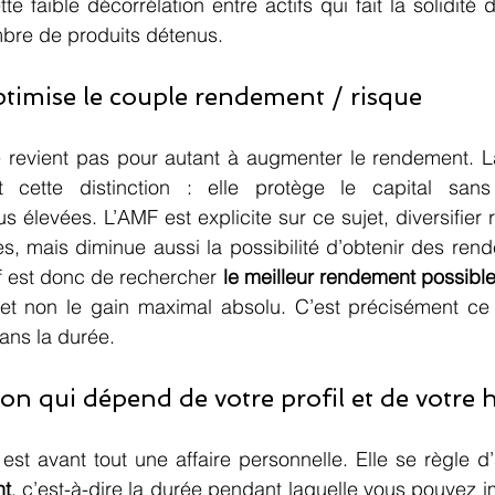
te faible décorrélation entre actifs qui fait la solidité d’
mbre de produits détenus.
optimise le couple rendement / risque
 revient pas pour autant à augmenter le rendement. La 
t cette distinction : elle protège le capital sans
 élevées. L’AMF est explicite sur ce sujet, diversifier r
les, mais diminue aussi la possibilité d’obtenir des re
if est donc de rechercher 
le meilleur rendement possible
 et non le gain maximal absolu. C’est précisément ce
dans la durée.
ion qui dépend de votre profil et de votre 
est avant tout une affaire personnelle. Elle se règle d
nt
, c’est-à-dire la durée pendant laquelle vous pouvez im