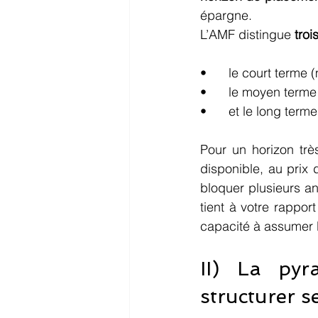
épargne.
L’AMF distingue 
troi
•	le court terme 
•	le moyen terme
•	et le long term
Pour un horizon tr
disponible, au prix 
bloquer plusieurs an
tient à votre rappor
capacité à assumer le
II) La pyr
structurer 