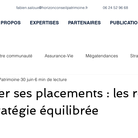
fabien.saloux@horizonconseilpatrimoine.fr
06 24 52 96 68
 PROPOS
EXPERTISES
PARTENAIRES
PUBLICATI
tre communauté
Assurance-Vie
Mégatendances
Str
Patrimoine
30 juin
6 min de lecture
Gestion de patrimoine
Entrepreneuriat
er ses placements : les 
ratégie équilibrée