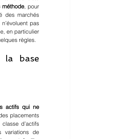
ec méthode
, pour 
ité des marchés 
 n’évoluent pas 
, en particulier 
uelques règles.
 la base 
 actifs
qui ne 
 des placements 
lasse d’actifs 
 variations de 