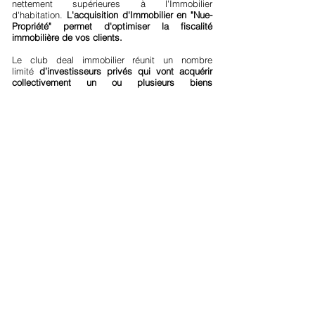
nettement supérieures à l'Immobilier
d'habitation.
L'acquisition d'Immobilier en "Nue-
Propriété" permet d'optimiser la fiscalité
immobilière de vos clients.​​
Le club deal immobilier réunit un nombre
limité
d’investisseurs privés qui vont acquérir
collectivement un ou plusieurs biens
immobiliers.
Il s’agit généralement d’immobilier
d’entreprise (bureau, immobilier commercial,
hôtels, etc.).​
Contrairement à un placement dans des
supports immobiliers collectifs dits « grand
public » (SCPI, OPCI, foncières cotées ou non,
etc.), qui réunissent plusieurs milliers
d’épargnants,
le club deal concerne un groupe
restreint d’individus et un nombre limité de
biens immobiliers.
Les immeubles sont
clairement identifiés. Les montants
d’investissement dans l’immobilier d’entreprise
sont globalement plus importants que dans
l’immobilier d’habitation. Compte tenu des
montants engagés, la mutualisation des
investissements est souvent plus facile pour
accéder à ce type de biens.
Ce type
d'investissements permet de diversifier son
patrimoine et d'accéder à des actifs immobiliers