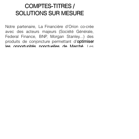
COMPTES-TITRES /
SOLUTIONS SUR MESURE
Notre partenaire, La Financière d’Orion co-crée
avec des acteurs majeurs (Société Générale,
Federal Finance, BNP, Morgan Stanley...) des
produits de conjoncture permettant d’
optimiser
les opportunités ponctuelles de Marché
. Les
produits structurés permettent d’investir
directement sur les marchés avec un
niveau de
protection du capital fixé à l’avance
et des
hypothèses de rendement connues
. Cette
recherche permanente d’opportunités permet
une différenciation forte par rapport aux
banques de dépôt et aux assureurs.
LES RISQUES
Ces solutions ne sont pas garanties. Sujettes à
des fluctuations à la hausse ou à la baisse
dépendantes de l’évolution des marchés
financiers, elles présentent plusieurs risques :
risque de perte en capital, risque de faible liquidité