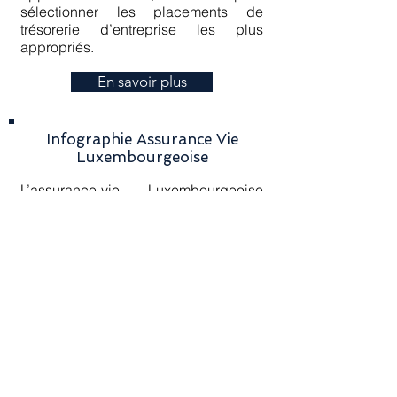
sélectionner les placements de
trésorerie d’entreprise les plus
appropriés.
En savoir plus
Infographie Assurance Vie
Luxembourgeoise
L’assurance-vie Luxembourgeoise
offre une très grande sécurité des
sommes placées en raison de son
cadre réglementaire très strict. Elle
vous offre une sécurité de placement,
une gestion diversifiée et la neutralité
fiscale.
En savoir plus
ACTUALITÉS