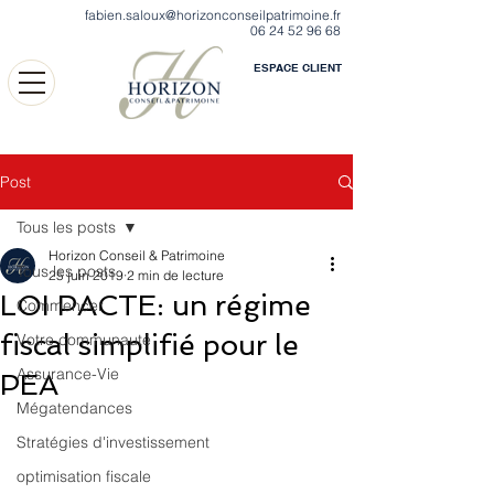
fabien.saloux@horizonconseilpatrimoine.fr
06 24 52 96 68
ESPACE CLIENT
Post
Tous les posts
Horizon Conseil & Patrimoine
Tous les posts
25 juin 2019
2 min de lecture
LOI PACTE: un régime
Commencer
fiscal simplifié pour le
Votre communauté
Assurance-Vie
PEA
Mégatendances
Stratégies d'investissement
optimisation fiscale